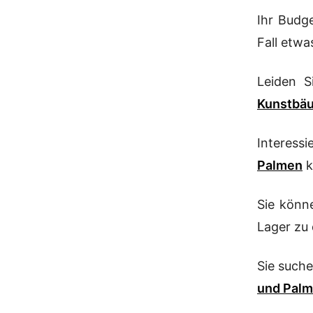
Ihr Budge
Fall etw
Leiden S
Kunstbä
Interess
Palmen
k
Sie könn
Lager zu 
Sie such
und Pal