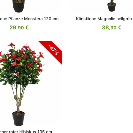
liche Pflanze Monstera 120 cm
Künstliche Magnolie hellgrü
29
€
38
€
,90
,90
-47%
icher roter Hibiskus 135 cm