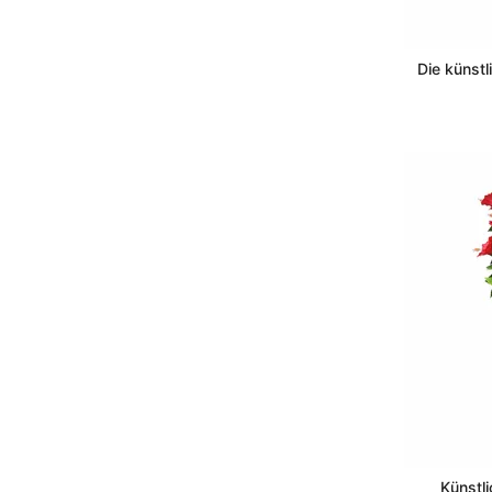
Die künst
Künstl