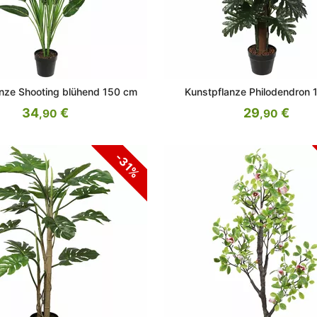
nze Shooting blühend 150 cm
Kunstpflanze Philodendron 
34
€
29
€
,90
,90
-31%