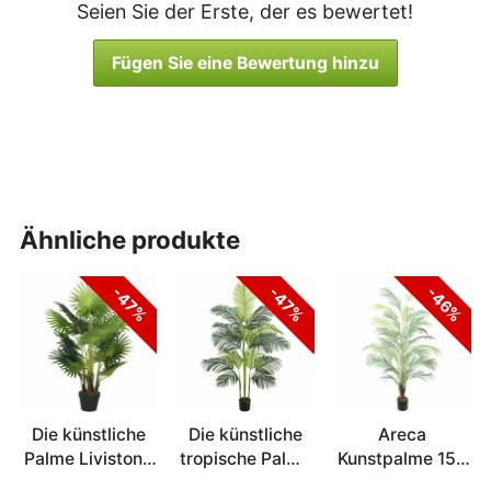
Seien Sie der Erste, der es bewertet!
Fügen Sie eine Bewertung hinzu
ähnliche produkte
-47%
-47%
-46%
Die künstliche
Die künstliche
Areca
Palme Livistona
tropische Palme
Kunstpalme 150
mini 100 cm
160 cm
cm