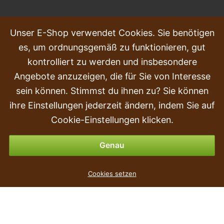
HÄUFIG GESTELLTE FRAGEN
Unser E-Shop verwendet Cookies. Sie benötigen
es, um ordnungsgemäß zu funktionieren, gut
Beschwerden
kontrolliert zu werden und insbesondere
Transport und Lieferung
Angebote anzuzeigen, die für Sie von Interesse
sein können. Stimmst du ihnen zu? Sie können
Kauf
ihre Einstellungen jederzeit ändern, indem Sie auf
Rückgabe & Erstattung
Cookie-Einstellungen klicken.
Zahlungsmöglichkeiten
Genau
Künstlicher Bananenbaum 150 cm
Cookies setzen
29
€
,90