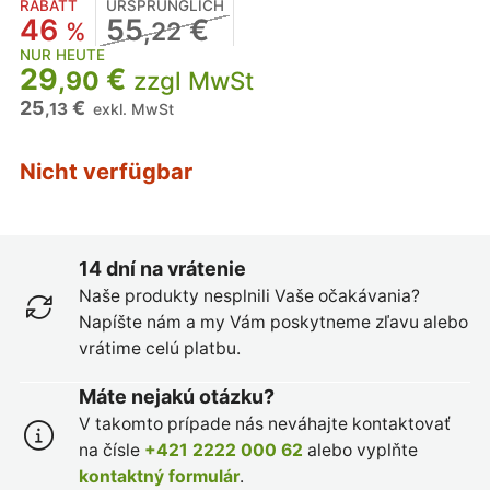
RABATT
URSPRÜNGLICH
46
55
€
%
,22
NUR HEUTE
29
€
,90
zzgl MwSt
25
€
,13
exkl. MwSt
Nicht verfügbar
14 dní na vrátenie
Naše produkty nesplnili Vaše očakávania?
Napíšte nám a my Vám poskytneme zľavu alebo
vrátime celú platbu.
Máte nejakú otázku?
V takomto prípade nás neváhajte kontaktovať
na čísle
+421 2222 000 62
alebo vyplňte
kontaktný formulár
.