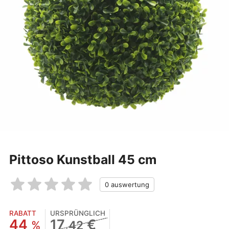
Pittoso Kunstball 45 cm
RABATT
URSPRÜNGLICH
44
17
€
%
,42