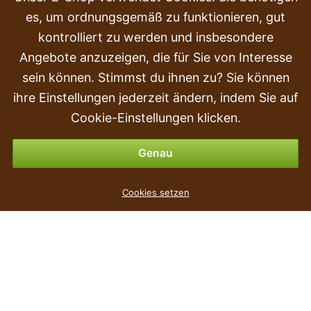
es, um ordnungsgemäß zu funktionieren, gut
Beschwerden
kontrolliert zu werden und insbesondere
Transport und Lieferung
Angebote anzuzeigen, die für Sie von Interesse
sein können. Stimmst du ihnen zu? Sie können
Kauf
ihre Einstellungen jederzeit ändern, indem Sie auf
Rückgabe & Erstattung
Cookie-Einstellungen klicken.
Zahlungsmöglichkeiten
Genau
Pittoso Kunstball 45 cm
Cookies setzen
9
€
,69