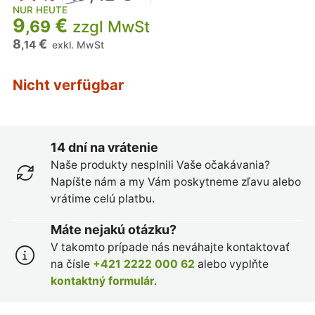
NUR HEUTE
9
€
,69
zzgl MwSt
8
€
,14
exkl. MwSt
Nicht verfügbar
14 dní na vrátenie
Naše produkty nesplnili Vaše očakávania?
Napíšte nám a my Vám poskytneme zľavu alebo
vrátime celú platbu.
Máte nejakú otázku?
V takomto prípade nás neváhajte kontaktovať
na čísle
+421 2222 000 62
alebo vyplňte
kontaktný formulár
.