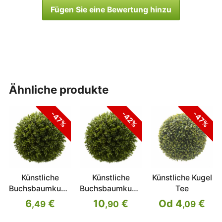
Fügen Sie eine Bewertung hinzu
ähnliche produkte
-47%
-42%
-47%
Künstliche
Künstliche
Künstliche Kugel
Buchsbaumkugel
Buchsbaumkugel
Tee
38 cm
45 cm
6
€
10
€
Od 4
€
,49
,90
,09