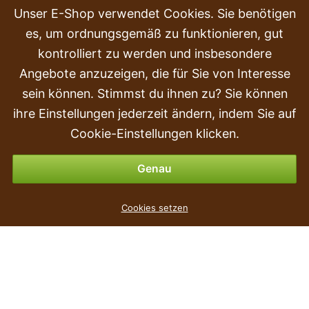
HÄUFIG GESTELLTE FRAGEN
Unser E-Shop verwendet Cookies. Sie benötigen
es, um ordnungsgemäß zu funktionieren, gut
Beschwerden
kontrolliert zu werden und insbesondere
Transport und Lieferung
Angebote anzuzeigen, die für Sie von Interesse
sein können. Stimmst du ihnen zu? Sie können
Kauf
ihre Einstellungen jederzeit ändern, indem Sie auf
Rückgabe & Erstattung
Cookie-Einstellungen klicken.
Zahlungsmöglichkeiten
Genau
Künstliche Schleierkraut-Kugel 45 cm
Cookies setzen
10
€
,90