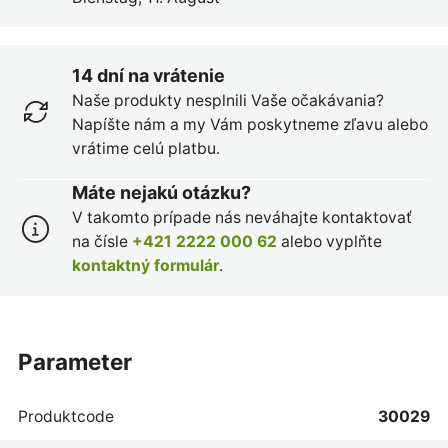
14 dní na vrátenie
Naše produkty nesplnili Vaše očakávania?
Napíšte nám a my Vám poskytneme zľavu alebo
vrátime celú platbu.
Máte nejakú otázku?
V takomto prípade nás neváhajte kontaktovať
na čísle
+421 2222 000 62
alebo vyplňte
kontaktný formulár
.
parameter
Produktcode
30029