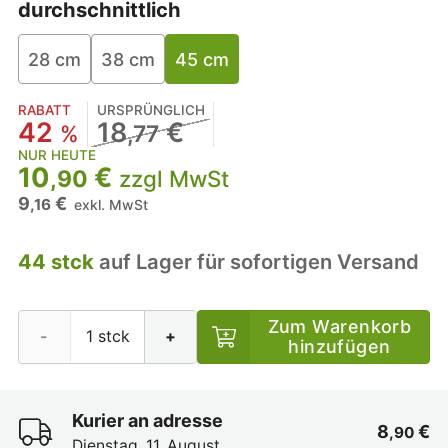
durchschnittlich
28 cm
38 cm
45 cm
RABATT
URSPRÜNGLICH
42
18
€
%
,77
NUR HEUTE
10
€
,90
zzgl MwSt
9
€
,16
exkl. MwSt
44 stck
auf Lager für sofortigen Versand
Zum Warenkorb
-
+
hinzufügen
Kurier an adresse
8
€
,90
Dienstag, 11. August