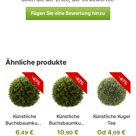
Fügen Sie eine Bewertung hinzu
ähnliche produkte
-47%
-42%
-47%
Künstliche
Künstliche
Künstliche Kugel
Buchsbaumkugel
Buchsbaumkugel
Tee
38 cm
45 cm
6
€
10
€
Od 4
€
,49
,90
,09