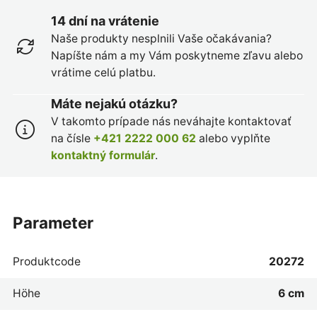
14 dní na vrátenie
Naše produkty nesplnili Vaše očakávania?
Napíšte nám a my Vám poskytneme zľavu alebo
vrátime celú platbu.
Máte nejakú otázku?
V takomto prípade nás neváhajte kontaktovať
na čísle
+421 2222 000 62
alebo vyplňte
kontaktný formulár
.
parameter
Produktcode
20272
Höhe
6 cm