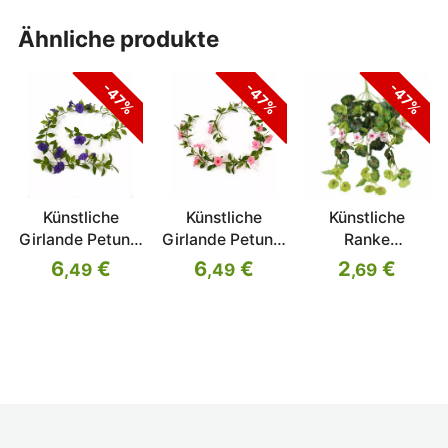
ähnliche produkte
-47%
-47%
-47%
Künstliche
Künstliche
Künstliche
Girlande Petunie
Girlande Petunie
Ranke
lila 180 cm
rosa 180 cm
Muskatnuss rosa
6
€
6
€
2
€
,49
,49
,69
60 cm