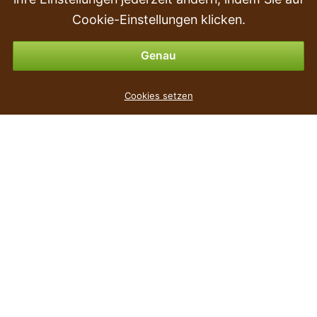
Rückgabe & Erstattung
Cookie-Einstellungen klicken.
Zahlungsmöglichkeiten
Genau
Künstliche Ranke Muscat rot 60 cm
Cookies setzen
2
€
,69