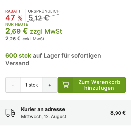
RABATT
URSPRÜNGLICH
47
5
€
%
,12
NUR HEUTE
2
€
,69
zzgl MwSt
2
€
,26
exkl. MwSt
600 stck
auf Lager für sofortigen
Versand
Zum Warenkorb
-
+
hinzufügen
Kurier an adresse
8
€
,90
Mittwoch, 12. August