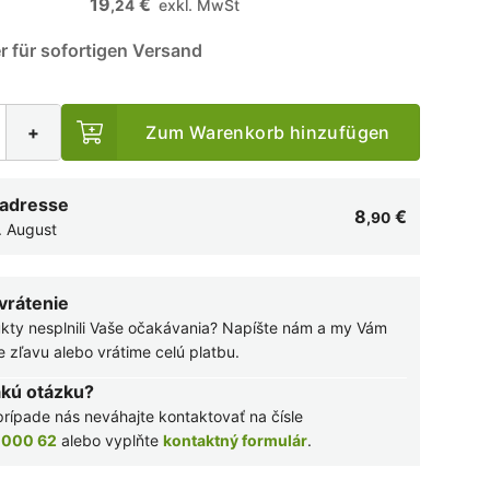
19
€
exkl. MwSt
,24
r für sofortigen Versand
+
Zum Warenkorb hinzufügen
 adresse
8
€
,90
. August
 vrátenie
kty nesplnili Vaše očakávania? Napíšte nám a my Vám
zľavu alebo vrátime celú platbu.
akú otázku?
rípade nás neváhajte kontaktovať na čísle
 000 62
alebo vyplňte
kontaktný formulár
.