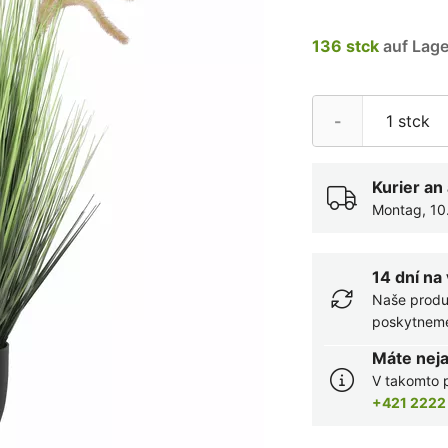
136 stck
auf Lage
-
Kurier an
Montag, 10
14 dní na
Naše produ
poskytneme 
Máte nej
V takomto p
+421 2222