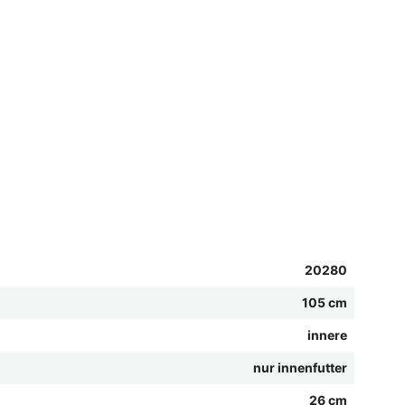
20280
105 cm
innere
nur innenfutter
26 cm