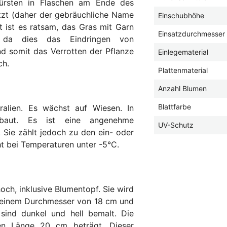
Bürsten in Flaschen am Ende des
tzt (daher der gebräuchliche Name
Einschubhöhe
 ist es ratsam, das Gras mit Garn
Einsatzdurchmesser
 da dies das Eindringen von
nd somit das Verrotten der Pflanze
Einlegematerial
ch.
Plattenmaterial
Anzahl Blumen
Blattfarbe
alien. Es wächst auf Wiesen. In
baut. Es ist eine angenehme
UV-Schutz
 Sie zählt jedoch zu den ein- oder
ht bei Temperaturen unter -5°C.
och, inklusive Blumentopf. Sie wird
t einem Durchmesser von 18 cm und
sind dunkel und hell bemalt. Die
ren Länge 20 cm beträgt. Dieser