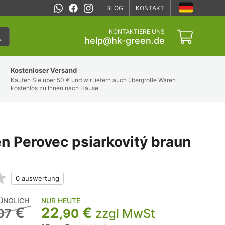
BLOG
KONTAKT
KONTAKTIERE UNS
help@hk-green.de
Kostenloser Versand
Kaufen Sie über 50 € und wir liefern auch übergroße Waren
kostenlos zu Ihnen nach Hause.
n Perovec psiarkovitý braun
ÜNGLICH
NUR HEUTE
€
22
€
07
,90
zzgl MwSt