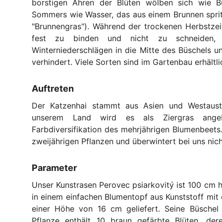
borstigen Ähren der Blüten wölben sich wie 
Sommers wie Wasser, das aus einem Brunnen spri
"Brunnengras"). Während der trockenen Herbstzeit
fest zu binden und nicht zu schneiden,
Winterniederschlägen in die Mitte des Büschels u
verhindert. Viele Sorten sind im Gartenbau erhältli
Auftreten
Der Katzenhai stammt aus Asien und Westaustr
unserem Land wird es als Ziergras ange
Farbdiversifikation des mehrjährigen Blumenbeets.
zweijährigen Pflanzen und überwintert bei uns nic
Parameter
Unser Kunstrasen Perovec psiarkovitý ist 100 cm h
in einem einfachen Blumentopf aus Kunststoff mi
einer Höhe von 16 cm geliefert. Seine Büschel 
Pflanze enthält 10 braun gefärbte Blüten, de