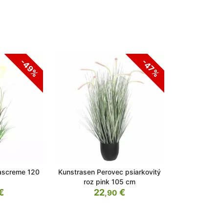
-49%
-47%
rascreme 120
Kunstrasen Perovec psiarkovitý
roz pink 105 cm
€
22
€
,90