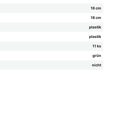
16 cm
18 cm
plastik
plastik
11 ks
grün
nicht