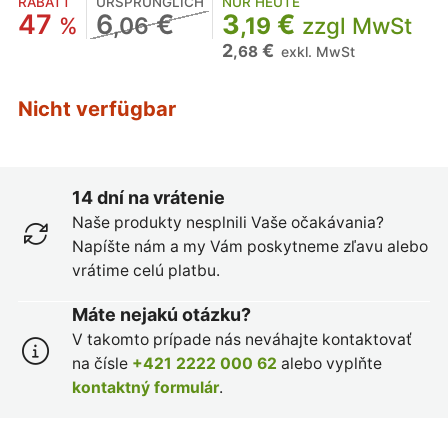
RABATT
URSPRÜNGLICH
NUR HEUTE
47
6
€
3
€
%
,06
,19
zzgl MwSt
2
€
,68
exkl. MwSt
Nicht verfügbar
14 dní na vrátenie
Naše produkty nesplnili Vaše očakávania?
Napíšte nám a my Vám poskytneme zľavu alebo
vrátime celú platbu.
Máte nejakú otázku?
V takomto prípade nás neváhajte kontaktovať
na čísle
+421 2222 000 62
alebo vyplňte
kontaktný formulár
.