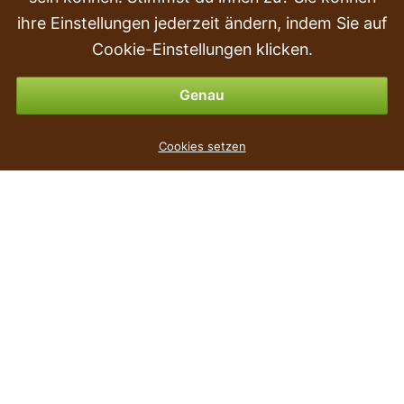
Kauf
ihre Einstellungen jederzeit ändern, indem Sie auf
Rückgabe & Erstattung
Cookie-Einstellungen klicken.
Zahlungsmöglichkeiten
Genau
Blumentopf mit MAZE Einlage grauer Stein 29,6 cm
Cookies setzen
3
€
,19