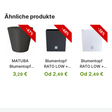
ähnliche produkte
-47%
-46%
-38%
MATUBA
Blumentopf
Blumentopf
Blumentopf
RATO LOW +
RATO LOW +
ohne Einsatz
Pfand
Pfand
3
€
Od 2
€
Od 2
€
,29
,49
,49
anthrazit 29,8
cm