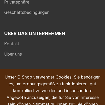
Privatsphäre
Geschäftsbedingungen
ÜBER DAS UNTERNEHMEN
Kontakt
Über uns
HÄUFIG GESTELLTE FRAGEN
Unser E-Shop verwendet Cookies. Sie benötigen
es, um ordnungsgemäß zu funktionieren, gut
Beschwerden
kontrolliert zu werden und insbesondere
Transport und Lieferung
Angebote anzuzeigen, die für Sie von Interesse
sein können. Stimmst du ihnen zu? Sie können