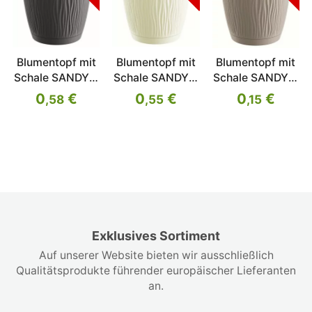
Blumentopf mit
Blumentopf mit
Blumentopf mit
Schale SANDY P
Schale SANDY P
Schale SANDY P
anthrazit 10,8
creme 10,8 cm
mocca 10,8 cm
0
€
0
€
0
€
,58
,55
,15
cm
Exklusives Sortiment
Auf unserer Website bieten wir ausschließlich
Qualitätsprodukte führender europäischer Lieferanten
an.