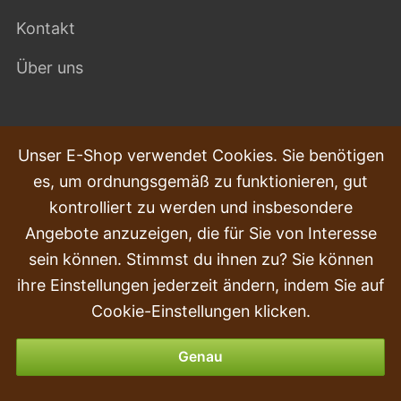
Kontakt
Über uns
HÄUFIG GESTELLTE FRAGEN
Unser E-Shop verwendet Cookies. Sie benötigen
es, um ordnungsgemäß zu funktionieren, gut
Beschwerden
kontrolliert zu werden und insbesondere
Transport und Lieferung
Angebote anzuzeigen, die für Sie von Interesse
sein können. Stimmst du ihnen zu? Sie können
Kauf
ihre Einstellungen jederzeit ändern, indem Sie auf
Rückgabe & Erstattung
Cookie-Einstellungen klicken.
Zahlungsmöglichkeiten
Genau
Blumentopf IML Kräuter H3, 12cm