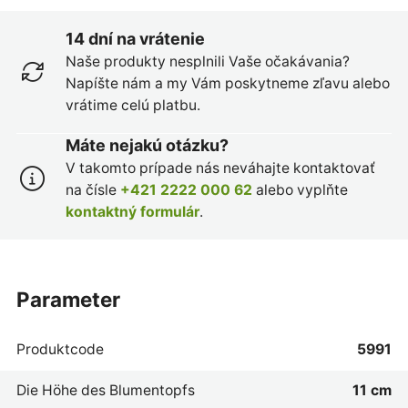
14 dní na vrátenie
Naše produkty nesplnili Vaše očakávania?
Napíšte nám a my Vám poskytneme zľavu alebo
vrátime celú platbu.
Máte nejakú otázku?
V takomto prípade nás neváhajte kontaktovať
na čísle
+421 2222 000 62
alebo vyplňte
kontaktný formulár
.
parameter
Produktcode
5991
Die Höhe des Blumentopfs
11 cm