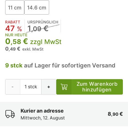
11 cm
14.6 cm
RABATT
URSPRÜNGLICH
47
1
€
%
,09
NUR HEUTE
0
€
,58
zzgl MwSt
0
€
,49
exkl. MwSt
9 stck
auf Lager für sofortigen Versand
Zum Warenkorb
-
+
hinzufügen
Kurier an adresse
8
€
,90
Mittwoch, 12. August