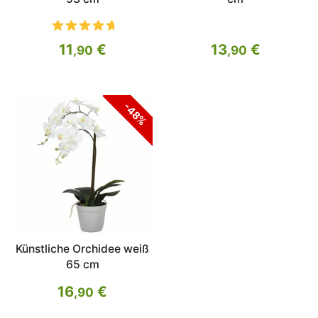
11
€
13
€
,90
,90
-48%
Künstliche Orchidee weiß
65 cm
16
€
,90