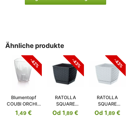
ähnliche produkte
-42%
-43%
-43%
Blumentopf
RATOLLA
RATOLLA
COUBI ORCHID
SQUARE
SQUARE
quadratisch
quadratischer
quadratischer
1
€
Od 1
€
Od 1
€
,49
,89
,89
farblos
Blumentopf
Blumentopf
transparent 13,2
cm