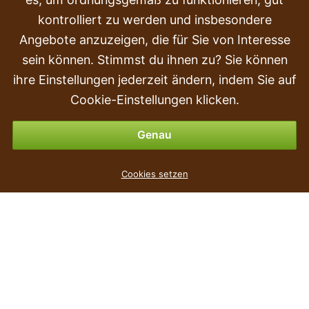
Beschwerden
kontrolliert zu werden und insbesondere
Transport und Lieferung
Angebote anzuzeigen, die für Sie von Interesse
sein können. Stimmst du ihnen zu? Sie können
Kauf
ihre Einstellungen jederzeit ändern, indem Sie auf
Rückgabe & Erstattung
Cookie-Einstellungen klicken.
Zahlungsmöglichkeiten
Genau
Blumentopf SPLOFY pfirsich 15,7 cm
Cookies setzen
1
€
,39