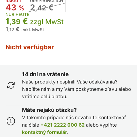
RABATT
URSPRÜNGLICH
43
2
€
%
,42
NUR HEUTE
1
€
,39
zzgl MwSt
1
€
,17
exkl. MwSt
Nicht verfügbar
14 dní na vrátenie
Naše produkty nesplnili Vaše očakávania?
Napíšte nám a my Vám poskytneme zľavu alebo
vrátime celú platbu.
Máte nejakú otázku?
V takomto prípade nás neváhajte kontaktovať
na čísle
+421 2222 000 62
alebo vyplňte
kontaktný formulár
.